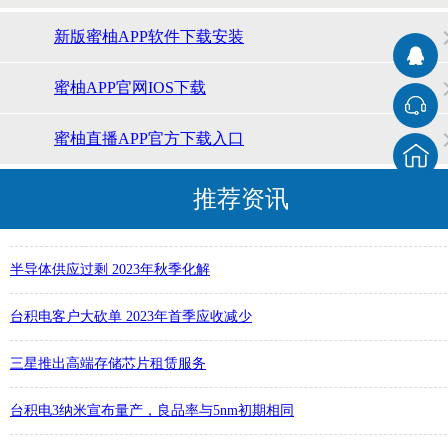
三星将于明年启动存储芯片降价
新版蜜柚APP软件下载安装
新客户认可，老客户称赞，蜜柚下载电子始终追求用心服务、客户至上
蜜柚APP官网IOS下载
风雨十年，始终如一，蜜柚下载电子帮助工业客户解决紧急生产难题
蜜柚直播APP官方下载入口
蜜柚下载电子全力保障客户紧急招投标项目的采购交付能力
推荐资讯
凛冬散尽、星河长明，蜜柚下载电子助力紧急医疗防疫设备的紧急生
半导体供应过剩 2023年秋季化解
台积电客户大砍单 2023年首季应收减少
三星推出高端存储芯片租赁服务
台积电3纳米宣布量产，良品率与5nm初期相同