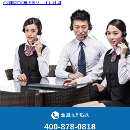
台积电将宣布德国28nm工厂计划
三星将于明年启动存储芯片降价
新客户认可，老客户称赞，蜜柚下载电子始终追求用心服务、客户至上
风雨十年，始终如一，蜜柚下载电子帮助工业客户解决紧急生产难题
蜜柚下载电子全力保障客户紧急招投标项目的采购交付能力
凛冬散尽、星河长明，蜜柚下载电子助力紧急医疗防疫设备的紧急生
半导体供应过剩 2023年秋季化解
全国服务热线
400-878-0818